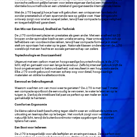
iconische zeilboot gelijke kansen voor iedere eigenaar dankzij een meesterlijke,
identieke bouwmethode en een uitstekend georganiseerde internationale klasse.
Met de J/70 bepaal jij hoe je haar wilt gebruiken: een ontspannen familietocht
zonder prestatiedruk of een spannende race op gelijke voet. Haar lichtgewicht
ontwerp zorgt voor snel en soepel zeilen, terwijl haar compacte tuigage veiligheid
en toegankelijkheid garandeert.
Een Mix van Eenvoud, Snelheid en Techniek
De J/70 combineert plezier en prestaties als geen ander. Met een snelheid tot 20
knopen onder spinnaker biedt ze een unieke ervaring. Haar ontwerp richt zich op
liefhebbers van voordewindse rakken, terwijl haar compacte formaat je in staat
stelt om spontaan het water op te gaan. Nationale klassen ondersteunen de J/70
wereldwijd met een hechte en sociale gemeenschap van zeilers
Toptechnologie en Duurzaamheid
Uitgerust met een carbon mast en hoogwaardige bouwtechnologie, is de J/70
licht, stijf en gemaakt voor een lange levensduur. Zelfs bij intensief gebruik blijft de
boot ongeëvenaard in betrouwbaarheid, wat resulteert in een hoge restwaarde.
Elke J/70 wordt gebouwd met een scherp oog voor detail, hoogwaardige
materialen en strikte kwaliteitscontrole.
Eenvoud en Gebruiksgemak
Waarom wachten om van mooi weer te genieten? De J/70 is met haar 7 meter
een compacte sportboot die eenvoudig te vervoeren, te water te laten en op te
tuigen is. Dankzij de intrekbare kiel past ze perfect op een trailer en is ze
gemakkelijk te hanteren.
Comfort en Ergonomie
De kleine cabine biedt beschutting tegen slecht weer en voldoende ruimte om
uitrusting en teamspullen op te bergen. Het voorluik zorgt voor ventilatie en
natuurlijk licht, terwijl de buitenboordmotor netjes opgeborgen kan worden
tijdens het varen.
Een Boot voor Iedereen
De J/70 is toegankelijk voor alle leeftijden en ervaringsniveaus. Ze is perfect voor