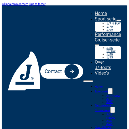
Skip to main content
Skip to footer
Home
Sport serie
J/7 NIEUW
J/70
J/99
Performance
Cruiser-serie
J/36
NIEUW
J/40
J/45
Over
J/Boats
Contact
Video’s
Home
Sport serie
J/7 NIEUW
J/70
J/99
Performance
Cruiser-serie
J/36
NIEUW
J/40
J/45
Over J/Boats