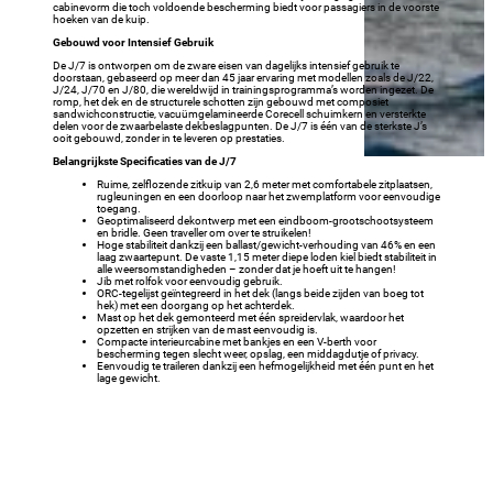
cabinevorm die toch voldoende bescherming biedt voor passagiers in de voorste
hoeken van de kuip.
Gebouwd voor Intensief Gebruik
De J/7 is ontworpen om de zware eisen van dagelijks intensief gebruik te
doorstaan, gebaseerd op meer dan 45 jaar ervaring met modellen zoals de J/22,
J/24, J/70 en J/80, die wereldwijd in trainingsprogramma’s worden ingezet. De
romp, het dek en de structurele schotten zijn gebouwd met composiet
sandwichconstructie, vacuümgelamineerde Corecell schuimkern en versterkte
delen voor de zwaarbelaste dekbeslagpunten. De J/7 is één van de sterkste J’s
ooit gebouwd, zonder in te leveren op prestaties.
Belangrijkste Specificaties van de J/7
Ruime, zelflozende zitkuip van 2,6 meter met comfortabele zitplaatsen,
rugleuningen en een doorloop naar het zwemplatform voor eenvoudige
toegang.
Geoptimaliseerd dekontwerp met een eindboom-grootschootsysteem
en bridle. Geen traveller om over te struikelen!
Hoge stabiliteit dankzij een ballast/gewicht-verhouding van 46% en een
laag zwaartepunt. De vaste 1,15 meter diepe loden kiel biedt stabiliteit in
alle weersomstandigheden – zonder dat je hoeft uit te hangen!
Jib met rolfok voor eenvoudig gebruik.
ORC-tegelijst geïntegreerd in het dek (langs beide zijden van boeg tot
hek) met een doorgang op het achterdek.
Mast op het dek gemonteerd met één spreidervlak, waardoor het
opzetten en strijken van de mast eenvoudig is.
Compacte interieurcabine met bankjes en een V-berth voor
bescherming tegen slecht weer, opslag, een middagdutje of privacy.
Eenvoudig te traileren dankzij een hefmogelijkheid met één punt en het
lage gewicht.