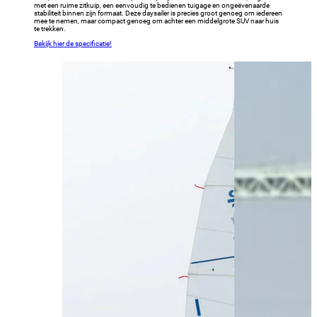
met een ruime zitkuip, een eenvoudig te bedienen tuigage en ongeëvenaarde
stabiliteit binnen zijn formaat. Deze daysailer is precies groot genoeg om iedereen
mee te nemen, maar compact genoeg om achter een middelgrote SUV naar huis
te trekken.
Bekijk hier de specificatie!