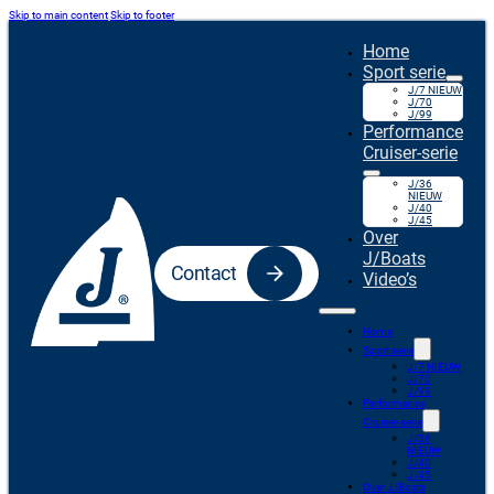
Skip to main content
Skip to footer
Home
Sport serie
J/7 NIEUW
J/70
J/99
Performance
Cruiser-serie
J/36
NIEUW
J/40
J/45
Over
J/Boats
Contact
Video’s
Home
Sport serie
J/7 NIEUW
J/70
J/99
Performance
Cruiser-serie
J/36
NIEUW
J/40
J/45
Over J/Boats