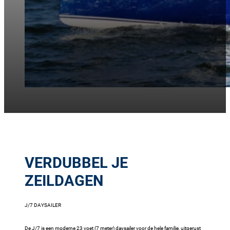
VERDUBBEL JE
ZEILDAGEN
J/7 DAYSAILER
De J/7 is een moderne 23 voet (7 meter) daysailer voor de hele familie, uitgerust