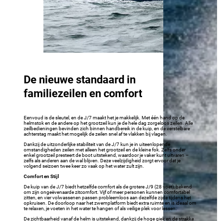
De nieuwe standaard in
familiezeilen en comfort
Eenvoud is de sleutel, en de J/7 maakt het je makkelijk. Met één hand op de
helmstok en de andere op het grootzeil kun je de hele dag zorgeloos zeilen. Alle
zeilbedieningen bevinden zich binnen handbereik in de kuip, en de verstelbare
achterstag maakt het mogelijk de zeilen snel af te vlakken bij vlagen.
Dankzij de uitzonderlijke stabiliteit van de J/7 kun je in uiteenlopende
omstandigheden zeilen met alleen het grootzeil en de kleine fok. Zelfs onder
enkel grootzeil presteert de boot uitstekend, waardoor je vaker kunt uitvaren –
zelfs als anderen aan de wal blijven. Deze veelzijdigheid zorgt ervoor dat je
volgend seizoen twee keer zo vaak op het water zult zijn.
Comfort en Stijl
De kuip van de J/7 biedt hetzelfde comfort als de grotere J/9 (28 voet), bekend
om zijn ongeëvenaarde zitcomfort. Vijf of meer personen kunnen comfortabel
zitten, en vier volwassenen passen probleemloos aan dezelfde zijde tijdens het
opkruisen. De doorloop naar het zwemplatform biedt extra ruimte en is ideaal om
te relaxen, je voeten in het water te hangen of als veilige plek voor lessen.
De zichtbaarheid vanaf de helm is uitstekend, dankzij de hoge giek en de strakke